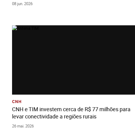
08 jun. 2026
Ver História
Adicione Todos Os Arquivos Ao Carrinho
Baixe Todos Os Arquivos
CNH
CNH e TIM investem cerca de R$ 77 milhões para
levar conectividade a regiões rurais
26 mai. 2026