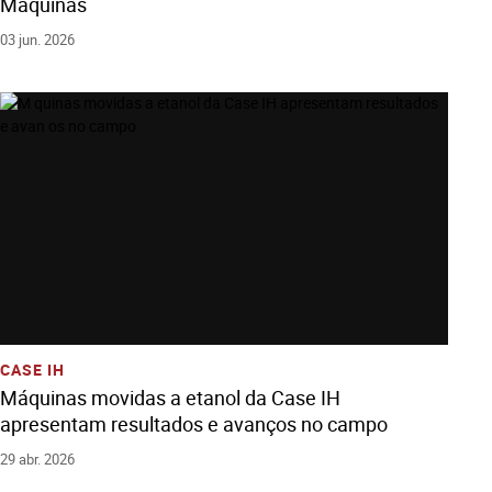
Máquinas
03 jun. 2026
Ver História
Adicione Todos Os Arquivos Ao Carrinho
Baixe Todos Os Arquivos
CASE IH
Máquinas movidas a etanol da Case IH
apresentam resultados e avanços no campo
29 abr. 2026