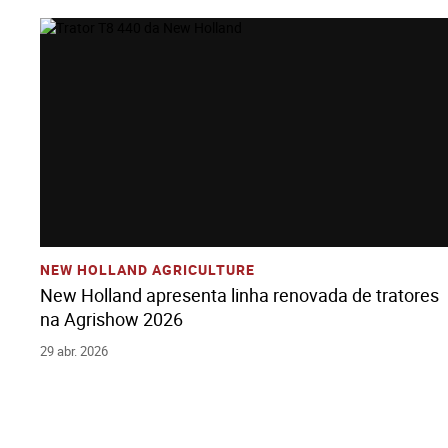
Ver História
Adicione Todos Os Arquivos Ao Carrinho
Baixe Todos Os Arquivos
NEW HOLLAND AGRICULTURE
New Holland apresenta linha renovada de tratores
na Agrishow 2026
29 abr. 2026