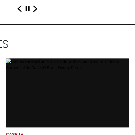
ES
Ver História
Adicione Todos Os Arquivos Ao Carrinho
Baixe Todos Os Arquivos
CASE IH