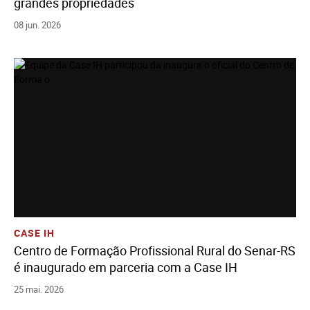
grandes propriedades
08 jun. 2026
Ver História
Adicione Todos Os Arquivos Ao Carrinho
Baixe Todos Os Arquivos
CASE IH
Centro de Formação Profissional Rural do Senar-RS
é inaugurado em parceria com a Case IH
25 mai. 2026