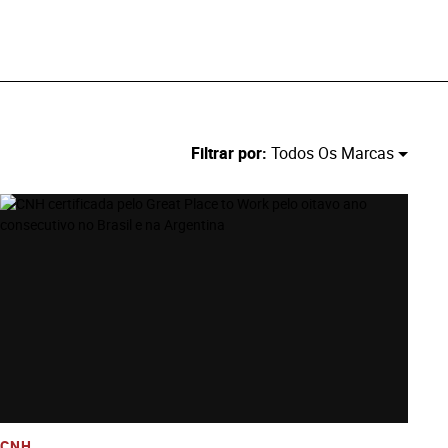
Filtrar por:
Todos Os Marcas
Ver História
Adicione Todos Os Arquivos Ao Carrinho
Baixe Todos Os Arquivos
CNH