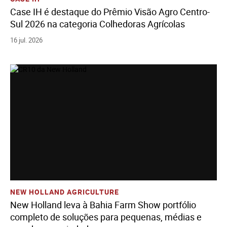
Case IH é destaque do Prêmio Visão Agro Centro-
Sul 2026 na categoria Colhedoras Agrícolas
16 jul. 2026
Ver História
Adicione Todos Os Arquivos Ao Carrinho
Baixe Todos Os Arquivos
NEW HOLLAND AGRICULTURE
New Holland leva à Bahia Farm Show portfólio
completo de soluções para pequenas, médias e