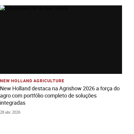
Ver História
Adicione Todos Os Arquivos Ao Carrinho
Baixe Todos Os Arquivos
NEW HOLLAND AGRICULTURE
New Holland destaca na Agrishow 2026 a força do
agro com portfólio completo de soluções
integradas
28 abr. 2026